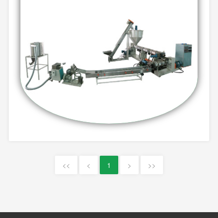
<<
<
1
>
>>