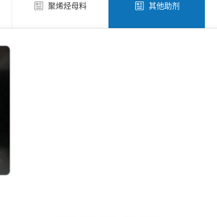
聚烯烃母料
其他助剂